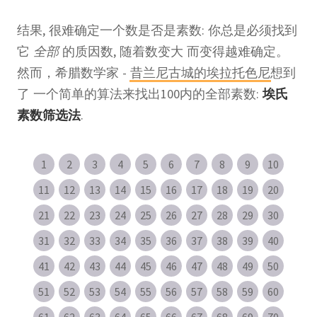
结果, 很难确定一个数是否是素数: 你总是必须找到
它
全部
的质因数, 随着数变大 而变得越难确定。
然而，希腊数学家 -
昔兰尼古城的埃拉托色尼
想到
了 一个简单的算法来找出100内的全部素数:
埃氏
素数筛选法
.
1
2
3
4
5
6
7
8
9
10
11
12
13
14
15
16
17
18
19
20
21
22
23
24
25
26
27
28
29
30
31
32
33
34
35
36
37
38
39
40
41
42
43
44
45
46
47
48
49
50
51
52
53
54
55
56
57
58
59
60