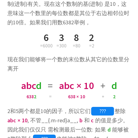
制(进制)有关。现在这个数制的基(进制) 是10，这
意味这一个数里的每位数都是其位于右边相邻位时
的10倍。如果我们用数6382举例，
6
3
8
2
=6000
=300
=80
=2
现在我们能够将一个数的末位数从其它的位数里分
离开
abc
d
=
abc × 10
+
d
638
2
=
638 × 10
+
2
2和5两个都是10的因子，所以它们
???
整除
abc × 10
, 不管__{.m-red}a__,
b
和
c
的值是多少。
因此我们仅仅只 需检测最后一位数: 如果
d
能够被