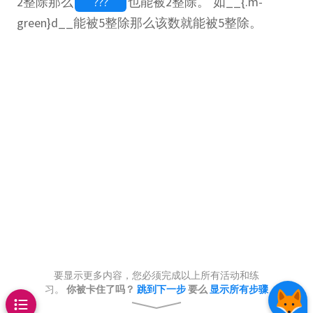
2整除那么
???
也能被2整除。 如__{.m-
green}d__能被5整除那么该数就能被5整除。
???
???
???
???
3 × 99
3
8 × 9
8
162
要显示更多内容，您必须完成以上所有活动和练
???
习。
你被卡住了吗？
跳到下一步
要么
显示所有步骤
???