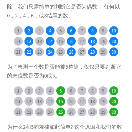
除，我们只需简单的判断它是否为偶数： 任何以
0，2，4，6，或8结尾的数。
1
2
3
4
5
6
7
8
9
10
11
12
13
14
15
16
17
18
19
20
21
22
23
24
25
26
27
28
29
30
为了检测一个数是否能被5整除，仅仅只要判断它
的末位数是否为0或5。
1
2
3
4
5
6
7
8
9
10
11
12
13
14
15
16
17
18
19
20
21
22
23
24
25
26
27
28
29
30
为什么2和5的规律如此简单? 这个原因和我们的数