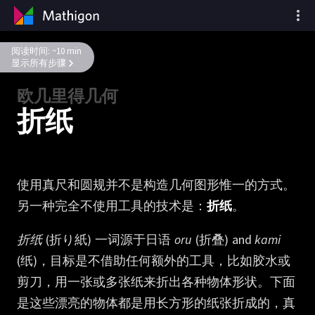
阅读时间: ~10 min
显示所有步骤
欧几里得几何
折纸
使用真尺和圆规并不是构造几何图形惟一的方式。
另一种完全不使用工具的技术是：
折纸
。
折纸
(折り紙)
一词源于日语
oru
(折叠) and
kami
(纸)，目标是不借助任何额外的工具，比如胶水或
剪刀，用一张或多张纸来折出各种物体形状。下面
是这些漂亮的物体都是用长方形的纸张折成的，真